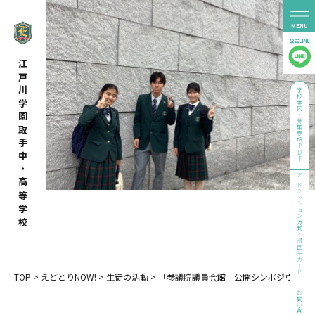
江戸川学園取手中・高等学校
学校案内・募集要項PDF
アドミッション方式・帰国生カード
TOP
>
えどとりNOW!
>
生徒の活動
>
「参議院議員会館 公開シンポジウム」
お問い合わせ