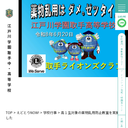
江戸川学園取手中・高等学校
学校案内・募集要項PDF
アドミッション方式・帰国生カード
TOP
>
えどとりNOW!
>
学校行事
>
高１生対象の薬物乱用防止教室を実施しま
した
お問い合わせ