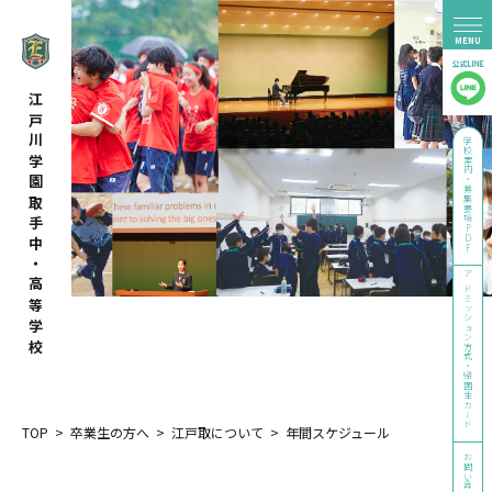
江戸川学園取手中・高等学校
学校案内・募集要項PDF
アドミッション方式・帰国生カード
TOP
>
卒業生の方へ
>
江戸取について
>
年間スケジュール
お問い合わせ