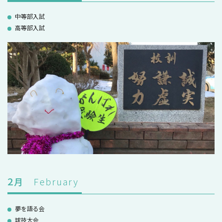
中等部入試
高等部入試
2
月
February
夢を語る会
球技大会