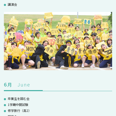
講演会
6
月
June
卒業生を囲む会
1学期中間試験
修学旅行（高2）