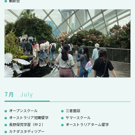
観劇会
7
月
July
オープンスクール
三者面談
オーストラリア短期留学
サマースクール
長野探究学習（中２）
オーストラリアターム留学
カナダスタディツアー