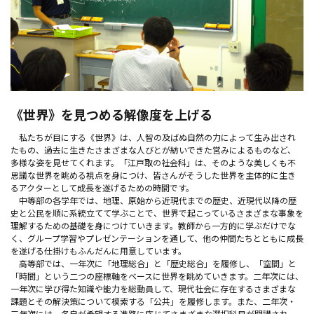
《世界》を見つめる解像度を上げる
私たちが目にする《世界》は、人智の及ばぬ自然の力によって生み出され
たもの、過去に生きたさまざまな人びとが紡いできた営みによるものなど、
多様な姿を見せてくれます。「江戸取の社会科」は、そのような美しくも不
思議な世界を眺める視点を身につけ、皆さんがそうした世界を主体的に生き
るアクターとして成長を遂げるための時間です。
中等部の各学年では、地理、原始から近現代までの歴史、近現代以降の歴
史と公民を順に系統立てて学ぶことで、世界で起こっているさまざまな事象を
理解するための基礎を身につけていきます。教師から一方的に学ぶだけでな
く、グループ学習やプレゼンテーションを通して、他の仲間たちとともに成長
を遂げる仕掛けもふんだんに用意しています。
高等部では、一年次に「地理総合」と「歴史総合」を履修し、「空間」と
「時間」という二つの座標軸をベースに世界を眺めていきます。二年次には、
一年次に学び得た知識や能力を総動員して、現代社会に存在するさまざまな
課題とその解決策について模索する「公共」を履修します。また、二年次・
三年次には、各自が希望する進路に応じてさまざまな選択科目が開講され、