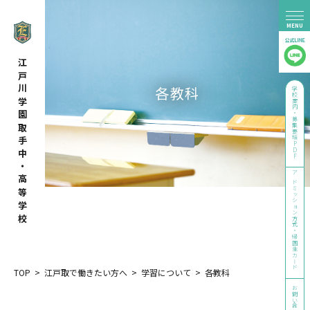
江戸川学園取手中・高等学校
各教科
学校案内・募集要項PDF
アドミッション方式・帰国生カード
TOP
>
江戸取で働きたい方へ
>
学習について
>
各教科
お問い合わせ