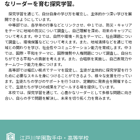
なリーダーを育む探究学習。
探究学習を通じて、自分自身の学び方を確立し、主体的かつ深い学びを展
開できるようにしています。
中等部では、各学年の行事などとリンクさせ、中１では、防災・キャリア
をテーマに地域の防災について調査し、自己理解を深め、将来のキャリアに
ついて考えます。中２では、自然や環境・共生をテーマに、社会課題につい
て調査し、環境保護などについて考えます。また、地域清掃などを通じて地
域との関わりを学び、社会性やコミュニケーション能力を育成します。中３
では、国際・平和をテーマに、国際情勢や人権問題について調査し、自分た
ちができる平和への貢献を考えます。また、合唱祭を実施し、自己表現力や
チームワーク能力を身につけます。
高等部では幅広い視点でテーマを設定し、生徒が主体的に探究学習を行う
ために必要なスキルを身につけることができるよう、様々な支援を行ってい
ます。生徒たちの学びのサポートを行うほか、定期的に発表会を開催するこ
とで、生徒たちが学びの成果をアピールする場を提供しています。
本校では、探究学習を通じて、心豊かなリーダーとして多様な問題に向き
合い、自らの手で問題を解決し、未来を切り拓く力を育みます。
江戸川学園取手中・高等学校