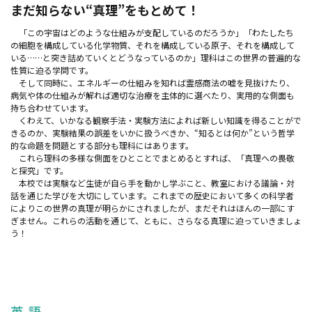
まだ知らない“真理”をもとめて！
「この宇宙はどのような仕組みが支配しているのだろうか」「わたしたち
の細胞を構成している化学物質、それを構成している原子、それを構成して
いる……と突き詰めていくとどうなっているのか」理科はこの世界の普遍的な
性質に迫る学問です。
そして同時に、エネルギーの仕組みを知れば霊感商法の嘘を見抜けたり、
病気や体の仕組みが解れば適切な治療を主体的に選べたり、実用的な側面も
持ち合わせています。
くわえて、いかなる観察手法・実験方法によれば新しい知識を得ることがで
きるのか、実験結果の誤差をいかに扱うべきか、“知るとは何か”という哲学
的な命題を問題とする部分も理科にはあります。
これら理科の多様な側面をひとことでまとめるとすれば、「真理への畏敬
と探究」です。
本校では実験など生徒が自ら手を動かし学ぶこと、教室における議論・対
話を通じた学びを大切にしています。これまでの歴史において多くの科学者
によりこの世界の真理が明らかにされましたが、まだそれはほんの一部にす
ぎません。これらの活動を通じて、ともに、さらなる真理に迫っていきましょ
う！
英 語