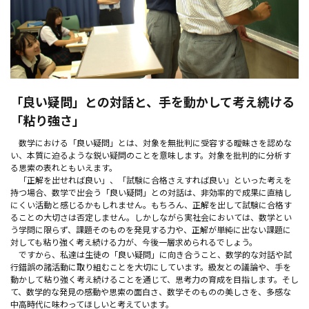
「良い疑問」との対話と、手を動かして考え続ける
「粘り強さ」
数学における「良い疑問」とは、対象を無批判に受容する曖昧さを認めな
い、本質に迫るような鋭い疑問のことを意味します。対象を批判的に分析す
る思索の表れともいえます。
「正解を出せれば良い」、「試験に合格さえすれば良い」といった考えを
持つ場合、数学で出会う「良い疑問」との対話は、非効率的で成果に直結し
にくい活動と感じるかもしれません。もちろん、正解を出して試験に合格す
ることの大切さは否定しません。しかしながら実社会においては、数学とい
う学問に限らず、課題そのものを発見する力や、正解が単純に出ない課題に
対しても粘り強く考え続ける力が、今後一層求められるでしょう。
ですから、私達は生徒の「良い疑問」に向き合うこと、数学的な対話や試
行錯誤の諸活動に取り組むことを大切にしています。級友との議論や、手を
動かして粘り強く考え続けることを通じて、思考力の育成を目指します。そし
て、数学的な発見の感動や思索の面白さ、数学そのものの美しさを、多感な
中高時代に味わってほしいと考えています。