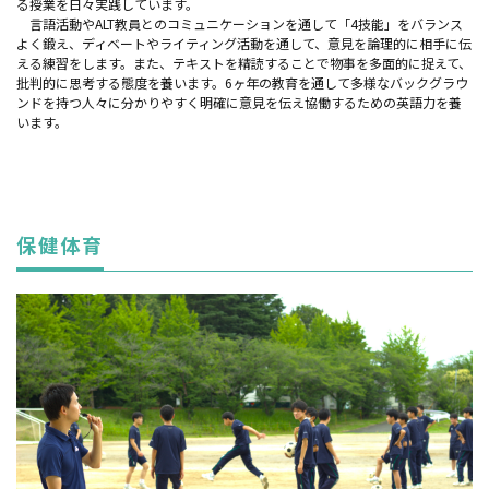
る授業を日々実践しています。
言語活動やALT教員とのコミュニケーションを通して「4技能」をバランス
よく鍛え、ディベートやライティング活動を通して、意見を論理的に相手に伝
える練習をします。また、テキストを精読することで物事を多面的に捉えて、
批判的に思考する態度を養います。6ヶ年の教育を通して多様なバックグラウ
ンドを持つ人々に分かりやすく明確に意見を伝え協働するための英語力を養
います。
保健体育