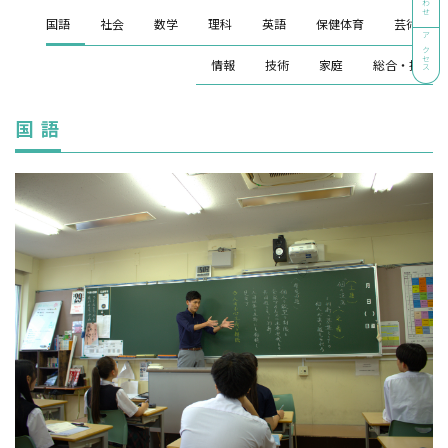
国語
社会
数学
理科
英語
保健体育
芸術
アクセス
情報
技術
家庭
総合・探究
国 語