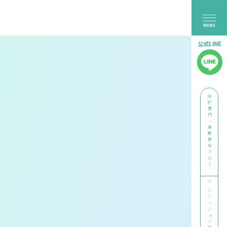
メ
学校案内・募集要項PDF