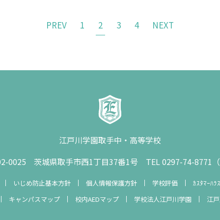
PREV
1
2
3
4
NEXT
江戸川学園取手中・高等学校
02-0025 茨城県取手市西1丁目37番1号
TEL 0297-74-877
いじめ防止基本方針
個人情報保護方針
学校評価
ｶｽﾀﾏｰﾊ
キャンパスマップ
校内AEDマップ
学校法人江戸川学園
江戸