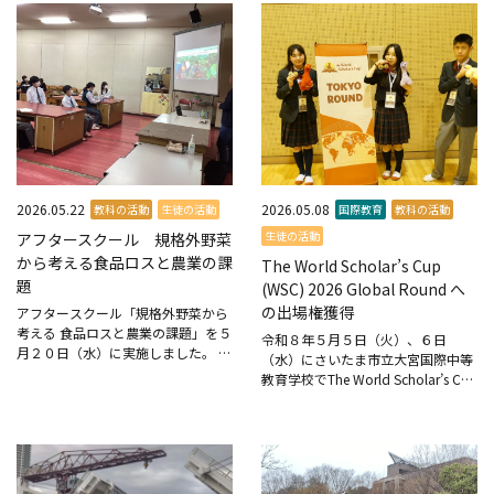
かをテーマに、実践を通して学...
2026.05.22
2026.05.08
教科の活動
生徒の活動
国際教育
教科の活動
生徒の活動
アフタースクール 規格外野菜
から考える食品ロスと農業の課
The World Scholar’s Cup
題
(WSC) 2026 Global Round へ
の出場権獲得
アフタースクール「規格外野菜から
考える 食品ロスと農業の課題」を５
令和８年５月５日（火）、６日
月２０日（水）に実施しました。 茨
（水）にさいたま市立大宮国際中等
城県土浦市でレンコンパウダー
教育学校でThe World Scholar’s Cup
「HASKO（ハスコ）」の開発・普及
2026 Tokyo Roundが行われまし
に取り組むハスラボより、代表の方
た。 この大会は2006年に韓国で始
とご担当者２名にご来校い...
まり、現...