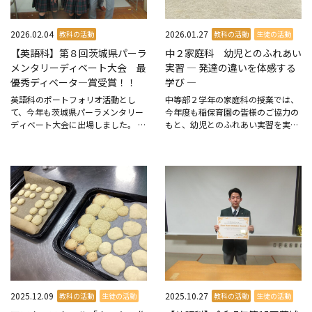
2026.02.04
2026.01.27
教科の活動
教科の活動
生徒の活動
【英語科】第８回茨城県パーラ
中２家庭科 幼児とのふれあい
メンタリーディベート大会 最
実習 ― 発達の違いを体感する
優秀ディベータ―賞受賞！！
学び ―
英語科のポートフォリオ活動とし
中等部２学年の家庭科の授業では、
て、今年も茨城県パーラメンタリー
今年度も稲保育園の皆様のご協力の
ディベート大会に出場しました。 ４
もと、幼児とのふれあい実習を実施
試合のスコアで例年上位の３～４チ
しました。８クラスが日程を分けて
ームが全国大会へ進むことができる
訪問し、１歳児から５歳児まで、そ
予選大会、 江戸取は高１チームが２
れぞれの年齢のクラスで活動させて
勝、高２チームが１勝と、善...
いただきました。 実習では、...
2025.12.09
2025.10.27
教科の活動
生徒の活動
教科の活動
生徒の活動