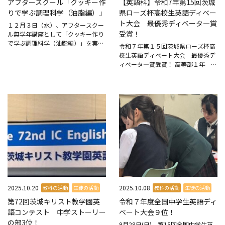
アフタースクール「クッキー作
【英語科】令和7年第15回茨城
りで学ぶ調理科学（油脂編）」
県ローズ杯高校生英語ディベー
ト大会 最優秀ディベータ―賞
１２月３日（水）、アフタースクー
受賞！
ル無学年講座として「クッキー作り
で学ぶ調理科学（油脂編）」を実施
令和７年第１５回茨城県ローズ杯高
しました。 本校のアフタースクール
校生英語ディベート大会 最優秀デ
では、多様な学びの機会が提供され
ィベータ―賞受賞！ 高等部１年 Y.
ており、本講座もその一つです。学
T.くん 今年度も江戸取は英語科ポー
年をこえて集まった生徒たち...
トフォリオの一環として、茨城県の
英語ディベート（Policy debate）の
全...
2025.10.20
2025.10.08
教科の活動
生徒の活動
教科の活動
生徒の活動
第72回茨城キリスト教学園英
令和７年度全国中学生英語ディ
語コンテスト 中学ストーリー
ベート大会９位！
の部3位！
9月28日(日)、第15回全国中学生英