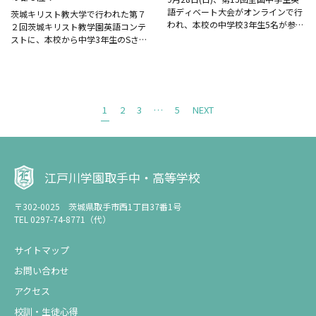
語ディベート大会がオンラインで行
茨城キリスト教大学で行われた第７
われ、本校の中学校3年生5名が参加
２回茨城キリスト教学園英語コンテ
しました。出場を希望した生徒が夏
ストに、本校から中学3年生のSさん
休み明けから練習を重ね、一生懸命
が参加し、「中学ストーリーの部」
準備してきました。 The Japanese
で第３位をそれぞれ受賞しました。
gov...
この大会は大学主催の伝統ある英語
コンテストで、県内から多...
1
2
3
…
5
NEXT
江戸川学園取手中・高等学校
〒302-0025 茨城県取手市西1丁目37番1号
TEL 0297-74-8771（代）
サイトマップ
お問い合わせ
アクセス
校訓・生徒心得