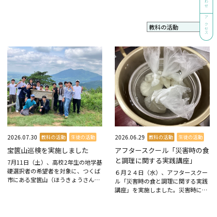
アクセス
2026.07.30
2026.06.29
教科の活動
生徒の活動
教科の活動
生徒の活動
宝篋山巡検を実施しました
アフタースクール「災害時の食
と調理に関する実践講座」
7月11日（土）、高校2年生の地学基
礎選択者の希望者を対象に、つくば
６月２４日（水）、アフタースクー
市にある宝篋山（ほうきょうさん）
ル「災害時の食と調理に関する実践
で巡検を実施しました。 今回の巡検
講座」を実施しました。災害時に電
のテーマは、「宝篋山の成因を考察
気やガス、水道などのライフライン
する」です。単なる登山ではなく、
が使えなくなった場合でも、安全に
地層や岩石、地形を実際...
食事を準備するにはどうすればよい