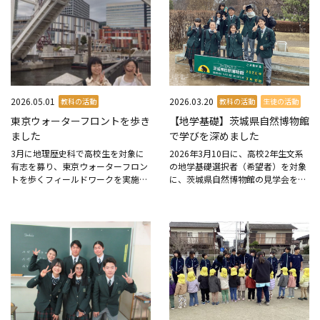
2026.05.01
2026.03.20
教科の活動
教科の活動
生徒の活動
東京ウォーターフロントを歩き
【地学基礎】茨城県自然博物館
ました
で学びを深めました
3月に地理歴史科で高校生を対象に
2026年3月10日に、高校2年生文系
有志を募り、東京ウォーターフロン
の地学基礎選択者（希望者）を対象
トを歩くフィールドワークを実施し
に、茨城県自然博物館の見学会を実
ました。 新木場駅に集合後、世界の
施しました。 本活動の目的は、地学
優良銘木展示場 ㈱梶本銘木店や木
基礎で学習してきた内容が、教科書
材・合板博物館を見学し、「木の
上の知識にとどまらず、実際の自然
街」新木場の産業について体験...
や資料と結び付いた理...