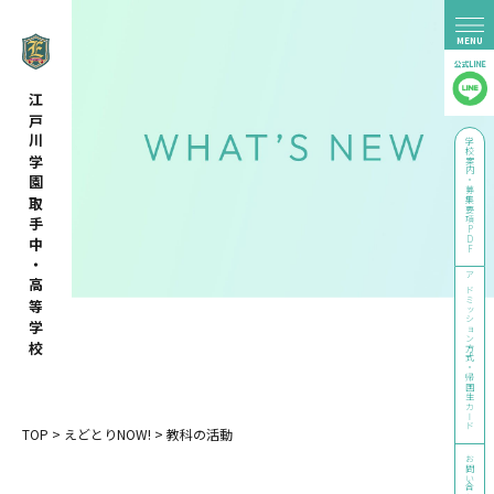
江戸川学園取手中・高等学校
学校案内・募集要項PDF
アドミッション方式・帰国生カード
TOP
>
えどとりNOW!
>
教科の活動
お問い合わせ